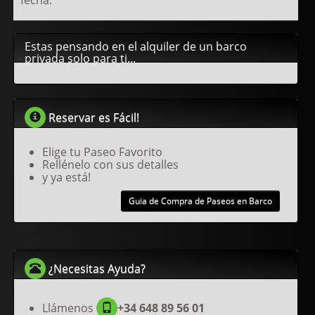
fecha.
Estas pensando en el alquiler de un barco
privada solo para ti...
Reservar es Fácil!
Elige tu Paseo Favorito
Rellénelo con sus detalles
y ya está!
Guia de Compra de Paseos en Barco
¿Necesitas Ayuda?
Llámenos
+34 648 89 56 01