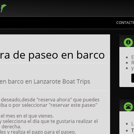
CONTACT
rco?
ra de paseo en barco
E
R
y
n barco en Lanzarote Boat Trips
o deseado,desde "reserva ahora" que puedes
iba o por seleccionar "reservar este paseo"
el mes en el que vienes.
 selecciona el dia que te gustaria realizar el
a derecha.
T
es y realiza el pago para el paseo.