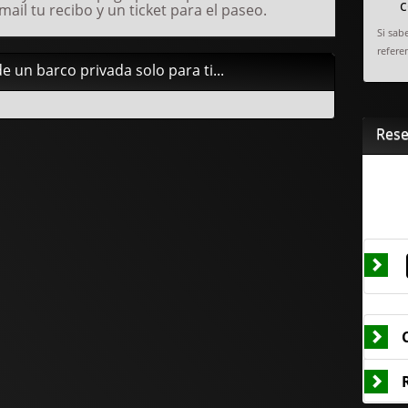
c
mail tu recibo y un ticket para el paseo.
Si sab
referen
e un barco privada solo para ti...
Res