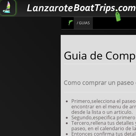
/ GUIAS
Informaté de los Paseos en Ba
Guia de Comp
Como comprar un paseo e
Primero,selecciona el pase
encontrar en el menu de arr
desde la lista o un articulo.
Segundo,especifica primero 
Tercero,rellena tus detalles y
paseo, en el calendario de l
Entonces confirma tus detall