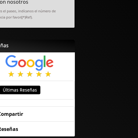
on nosotros
es el paseo, indícanos el número de
cia por favor((*)Ref).
eñas
Últimas Reseñas
Compartir
Reseñas