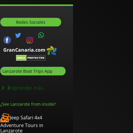
Redes Sociales
GranCanaria.com
Lanzarote Boat Trips App
Aprender más.
¿See Lanzarote from inside?
Jeep Safari 4x4
Adventure Tours in
Lanzarote