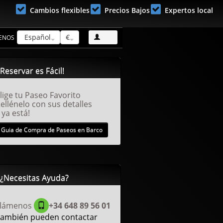
Cambios flexibles
Precios Bajos
Expertos local
Español
€
ENOS
Suscribete!
Reservar es Fácil!
lige tu Paseo Favorito
ellénelo con sus detalles
 ya está!
Guia de Compra de Paseos en Barco
¿Necesitas Ayuda?
Llámenos
+34 648 89 56 01
ambién pueden contactar